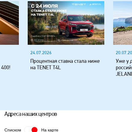
24.07.2026
20.07.2
Процентная ставка стала ниже
Уже у 
 400!
на TENET T4L
россий
JELAND
Адреса наших центров
Списком
На карте