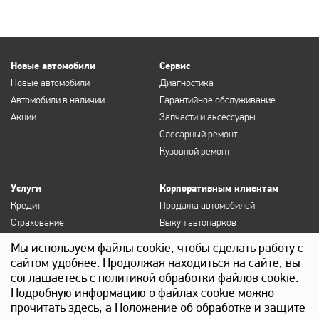
Новые автомобили
Сервис
Новые автомобили
Диагностика
Автомобили в наличии
Гарантийное обслуживание
Акции
Запчасти и аксессуары
Слесарный ремонт
Кузовной ремонт
Услуги
Корпоративным клиентам
Кредит
Продажа автомобилей
Страхование
Выкуп автопарков
Продление полисов ОСАГО и
Сервисное обслуживание
Мы используем файлы cookie, чтобы сделать работу с
КАСКО
Госзакупки
сайтом удобнее. Продолжая находиться на сайте, вы
Выкуп
Лизинг
соглашаетесь с политикой обработки файлов cookie.
Детейлинг
Подробную информацию о файлах cookie можно
прочитать
здесь
, а Положение об обработке и защите