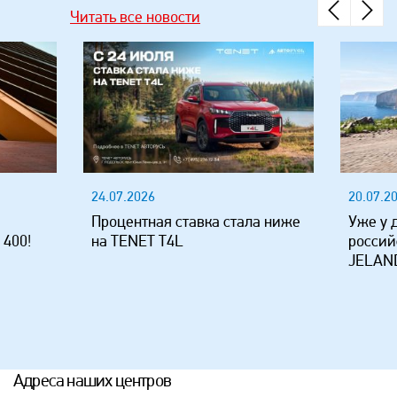
Читать все новости
24.07.2026
20.07.2
Процентная ставка стала ниже
Уже у 
 400!
на TENET T4L
россий
JELAND
Адреса наших центров