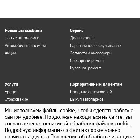
Новые автомобили
Сервис
Новые автомобили
Диагностика
Автомобили в наличии
Гарантийное обслуживание
Акции
Запчасти и аксессуары
Слесарный ремонт
Кузовной ремонт
Услуги
Корпоративным клиентам
Кредит
Продажа автомобилей
Страхование
Выкуп автопарков
Продление полисов ОСАГО и
Сервисное обслуживание
Мы используем файлы cookie, чтобы сделать работу с
КАСКО
Госзакупки
сайтом удобнее. Продолжая находиться на сайте, вы
Выкуп
Лизинг
соглашаетесь с политикой обработки файлов cookie.
Детейлинг
Подробную информацию о файлах cookie можно
прочитать
здесь
, а Положение об обработке и защите