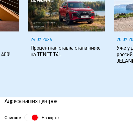
24.07.2026
20.07.2
Процентная ставка стала ниже
Уже у 
 400!
на TENET T4L
россий
JELAND
Адреса наших центров
Списком
На карте