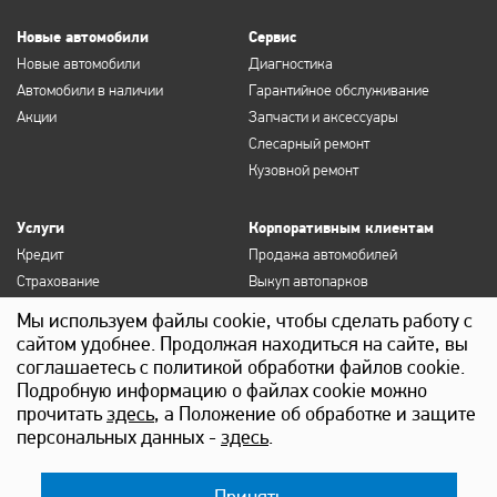
Новые автомобили
Сервис
Новые автомобили
Диагностика
Автомобили в наличии
Гарантийное обслуживание
Акции
Запчасти и аксессуары
Слесарный ремонт
Кузовной ремонт
Услуги
Корпоративным клиентам
Кредит
Продажа автомобилей
Страхование
Выкуп автопарков
Продление полисов ОСАГО и
Сервисное обслуживание
Мы используем файлы cookie, чтобы сделать работу с
КАСКО
Госзакупки
сайтом удобнее. Продолжая находиться на сайте, вы
Выкуп
Лизинг
соглашаетесь с политикой обработки файлов cookie.
Детейлинг
Подробную информацию о файлах cookie можно
прочитать
здесь
, а Положение об обработке и защите
персональных данных -
здесь
.