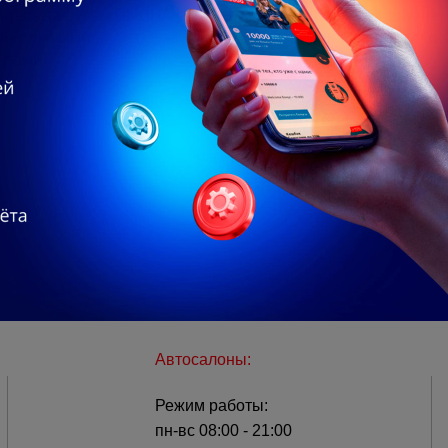
ьтесь за рулём OMODA
Готов к приключениям:
те с умными
внедорожные возможн
нтами
JAECOO J6
Автосалоны:
Режим работы:
пн-вс 08:00 - 21:00