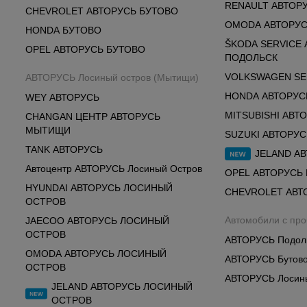
RENAULT АВТОР
CHEVROLET АВТОРУСЬ БУТОВО
OMODA АВТОРУС
HONDA БУТОВО
ŠKODA SERVICE
OPEL АВТОРУСЬ БУТОВО
ПОДОЛЬСК
VOLKSWAGEN SE
АВТОРУСЬ Лосиный остров (Мытищи)
HONDA АВТОРУС
WEY АВТОРУСЬ
MITSUBISHI АВТ
CHANGAN ЦЕНТР АВТОРУСЬ
МЫТИЩИ
SUZUKI АВТОРУ
TANK АВТОРУСЬ
JELAND А
Автоцентр АВТОРУСЬ Лосиный Остров
OPEL АВТОРУСЬ
HYUNDAI АВТОРУСЬ ЛОСИНЫЙ
CHEVROLET АВТ
ОСТРОВ
Автомобили с пр
JAECOO АВТОРУСЬ ЛОСИНЫЙ
ОСТРОВ
АВТОРУСЬ Подол
OMODA АВТОРУСЬ ЛОСИНЫЙ
АВТОРУСЬ Бутов
ОСТРОВ
АВТОРУСЬ Лосин
JELAND АВТОРУСЬ ЛОСИНЫЙ
ОСТРОВ