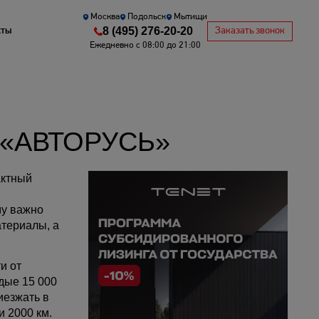
Москва
Подольск
Мытищи
8 (495) 276-20-20
кты
Заказать звонок
Ежедневно с 08:00 до 21:00
К «АВТОРУСЬ»
актный
му важно
териалы, а
и от
ждые 15 000
иезжать в
и 2000 км.