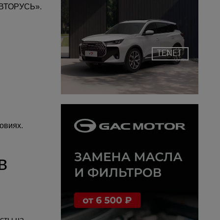
«АВТОРУСЬ».
TENET
овиях.
в
сты на