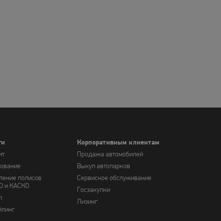
ги
Корпоративным клиентам
ит
Продажа автомобилей
хование
Выкуп автопарков
ление полисов
Сервисное обслуживание
О и КАСКО
Госзакупки
п
Лизинг
йлинг