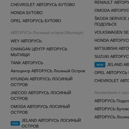
RENAULT АВТОР
CHEVROLET АВТОРУСЬ БУТОВО
OMODA АВТОРУС
HONDA БУТОВО
ŠKODA SERVICE
OPEL АВТОРУСЬ БУТОВО
ПОДОЛЬСК
VOLKSWAGEN SE
АВТОРУСЬ Лосиный остров (Мытищи)
HONDA АВТОРУС
WEY АВТОРУСЬ
MITSUBISHI АВТ
CHANGAN ЦЕНТР АВТОРУСЬ
МЫТИЩИ
SUZUKI АВТОРУ
TANK АВТОРУСЬ
JELAND А
Автоцентр АВТОРУСЬ Лосиный Остров
OPEL АВТОРУСЬ
HYUNDAI АВТОРУСЬ ЛОСИНЫЙ
CHEVROLET АВТ
ОСТРОВ
Автомобили с пр
JAECOO АВТОРУСЬ ЛОСИНЫЙ
ОСТРОВ
АВТОРУСЬ Подол
OMODA АВТОРУСЬ ЛОСИНЫЙ
АВТОРУСЬ Бутов
ОСТРОВ
АВТОРУСЬ Лосин
JELAND АВТОРУСЬ ЛОСИНЫЙ
ОСТРОВ