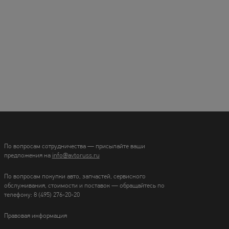
По вопросам сотрудничества — присылайте ваши
предложения на
info@avtoruss.ru
По вопросам покупки авто, запчастей, сервисного
обслуживания, стоимости и поставок — обращайтесь по
телефону:
8 (495) 276-20-20
Правовая информация