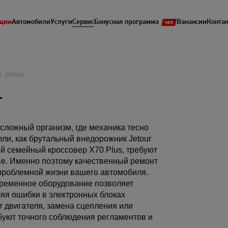
ции
Автомобили
Услуги
Сервис
Бонусная программа
Вакансии
Конта
 Jetour
r
сложный организм, где механика тесно
ли, как брутальный внедорожник Jetour
й семейный кроссовер X70 Plus, требуют
е. Именно поэтому качественный ремонт
проблемной жизни вашего автомобиля.
ременное оборудование позволяет
яя ошибки в электронных блоках
т двигателя, замена сцепления или
уют точного соблюдения регламентов и