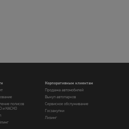
ги
Корпоративным клиентам
ит
Продажа автомобилей
хование
Выкуп автопарков
ление полисов
Сервисное обслуживание
О и КАСКО
Госзакупки
п
Лизинг
йлинг