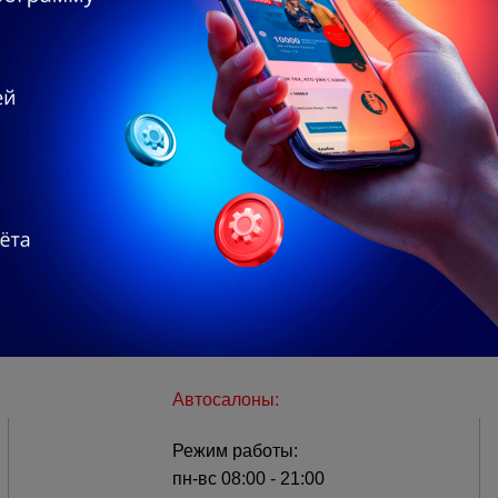
ьтесь за рулём OMODA
Готов к приключениям:
те с умными
внедорожные возможн
нтами
JAECOO J6
Автосалоны:
Режим работы:
пн-вс 08:00 - 21:00