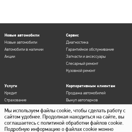
Новые автомобили
Сервис
Новые автомобили
Диагностика
Автомобили в наличии
Гарантийное обслуживание
Акции
Запчасти и аксессуары
Слесарный ремонт
Кузовной ремонт
Услуги
Корпоративным клиентам
Кредит
Продажа автомобилей
Страхование
Выкуп автопарков
Продление полисов ОСАГО и
Сервисное обслуживание
Мы используем файлы cookie, чтобы сделать работу с
КАСКО
Госзакупки
сайтом удобнее. Продолжая находиться на сайте, вы
Выкуп
Лизинг
соглашаетесь с политикой обработки файлов cookie.
Детейлинг
Подробную информацию о файлах cookie можно