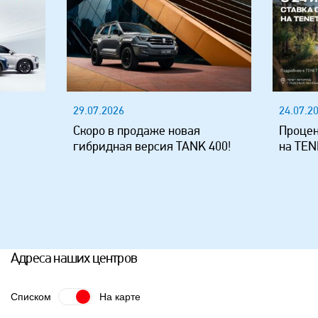
24.07.2026
20.07.2
Процентная ставка стала ниже
Уже у 
 400!
на TENET T4L
россий
JELAND
Адреса наших центров
Списком
На карте