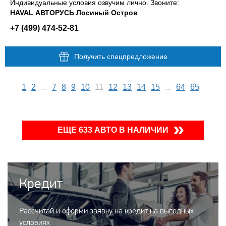
Индивидуальные условия озвучим лично. Звоните:
HAVAL АВТОРУСЬ Лосиный Остров
+7 (499) 474-52-81
Получить спецпредложение
1
2
...
7
8
9
10
11
12
13
14
15
...
64
65
ЕЩЕ 633 АВТО В НАЛИЧИИ
Кредит
Рассчитай и оформи заявку на кредит на выгодных
условиях