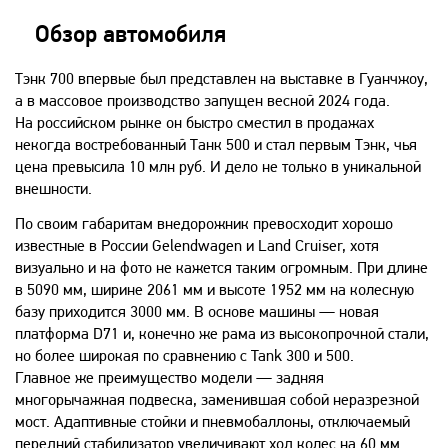
Обзор автомобиля
Тэнк 700 впервые был представлен на выставке в Гуанчжоу,
а в массовое производство запущен весной 2024 года.
На российском рынке он быстро сместил в продажах
некогда востребованный Танк 500 и стал первым Тэнк, чья
цена превысила 10 млн руб. И дело не только в уникальной
внешности.
По своим габаритам внедорожник превосходит хорошо
известные в России Gelendwagen и Land Cruiser, хотя
визуально и на фото не кажется таким огромным. При длине
в 5090 мм, ширине 2061 мм и высоте 1952 мм на колесную
базу приходится 3000 мм. В основе машины — новая
платформа D71 и, конечно же рама из высокопрочной стали,
но более широкая по сравнению с Tank 300 и 500.
Главное же преимущество модели — задняя
многорычажная подвеска, заменившая собой неразрезной
мост. Адаптивные стойки и пневмобаллоны, отключаемый
передний стабилизатор увеличивают ход колес на 60 мм.