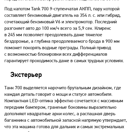
Под капотом Tank 700 9-ступенчатая АКПП, пару которой
составляет бензиновый двигатель на 354 л. с. или гибрид,
сочетающий бензиновый V6 и электромотор. Последний
разгоняет авто до 100 км/ч всего за 5,9 сек. Клиренс
в 245 мм позволяет преодолевать даже тяжелое
бездорожье, а глубина преодолеваемого брода в 900 мм
поможет покорять водные преграды. Полный привод
с возможностью блокировки всех дифференциалов
гарантирует проходимость даже в самых трудных условиях.
Экстерьер
Танк 700 выделяется нарочито брутальным дизайном, где
каждая деталь говорит о мощи и статусе автомобиля.
Компактная LED-оптика эффектно сочетается с массивным
передним бампером, граненые боковины выразительно
дополняют квадратные арки колес, а распашная дверь
багажника с автомобильной запаской напрямую утверждает,
что эта машина готова для дальних и самых экстремальных