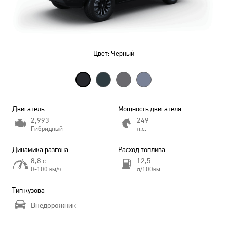
Цвет:
Черный
Двигатель
Мощность двигателя
2,993
249
Гибридный
л.с.
Динамика разгона
Расход топлива
8,8 с
12,5
0-100 км/ч
л/100км
Тип кузова
Внедорожник