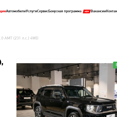
ции
Автомобили
Услуги
Сервис
Бонусная программа
Вакансии
Конта
2.0 AMT (231 л.с.) 4WD
),