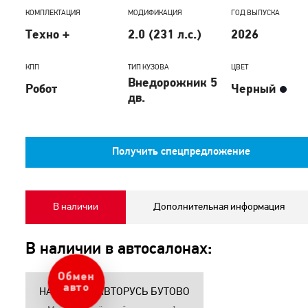
КОМПЛЕКТАЦИЯ
МОДИФИКАЦИЯ
ГОД ВЫПУСКА
Техно +
2.0 (231 л.с.)
2026
КПП
ТИП КУЗОВА
ЦВЕТ
Внедорожник 5
Робот
Черный
дв.
Получить спецпредложение
В наличии
Дополнительная информация
В наличии в автосалонах:
Обмен
авто
HAVAL PRO АВТОРУСЬ БУТОВО