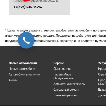
г. Москва, Чечёрский проезд, д. 1
+7(495)260-84-94
* Цена по акции указана с учетом приобретения автомобиля по марк
акции уточняйте в отделе продаж. Предложение действует для физи
предложение носит информационный характер и не является публич
Новые автомобили
Сервис
Услу
Новые автомобили
Диагностика
Кред
Автомобили в наличии
Гарантийное
Стра
обслуживание
Акции
Прод
Запчасти и аксессуары
ОСАГ
Слесарный ремонт
Выку
Кузовной ремонт
Дете