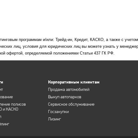
етинговым программам и/или: Трейд-ин, Кредит, КАСКО, а также с учето
ческих лиц, условия для юридических лиц вы можете узнать у менеджер
ной офертой, определяемой положениями Статьи 437 ГК РФ.
ги
Корпоративным клиентам
ит
Продажа автомобилей
хование
Выкуп автопарков
ление полисов
Сервисное обслуживание
О и КАСКО
Госзакупки
п
Лизинг
йлинг