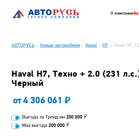
О компании
Ак
АВТОРУСЬ
Новые автомобили
Haval
H7
Haval H7, I 
Haval H7, Техно + 2.0 (231 л.с.
Черный
от
4 306 061
Выгода за Трейд-ин
200 000
Max выгода
200 000