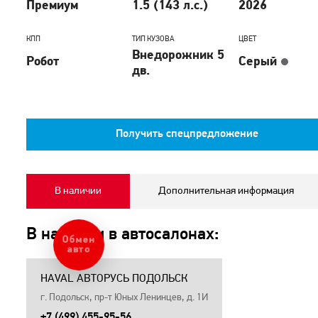
Премиум
1.5 (143 л.с.)
2026
КПП
ТИП КУЗОВА
ЦВЕТ
Внедорожник 5
Робот
Серый
дв.
Получить спецпредложение
В наличии
Дополнительная информация
В наличии в автосалонах:
Обмен
авто
HAVAL АВТОРУСЬ ПОДОЛЬСК
г. Подольск, пр-т Юных Ленинцев, д. 1И
+7 (499) 455-95-56