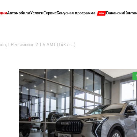
ции
Автомобили
Услуги
Сервис
Бонусная программа
Вакансии
Конта
ion, I Рестайлинг 2 1.5 AMT (143 л.с.)