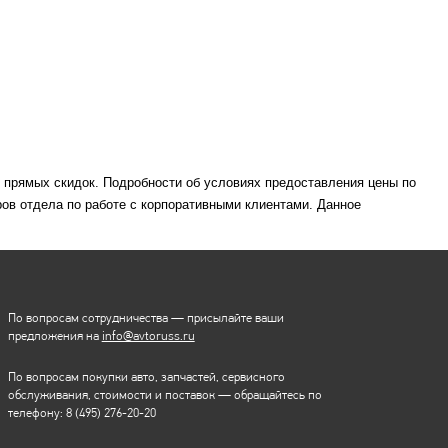
м прямых скидок. Подробности об условиях предоставления цены по
ов отдела по работе с корпоративными клиентами. Данное
По вопросам сотрудничества — присылайте ваши
предложения на
info@avtoruss.ru
По вопросам покупки авто, запчастей, сервисного
обслуживания, стоимости и поставок — обращайтесь по
телефону:
8 (495) 276-20-20