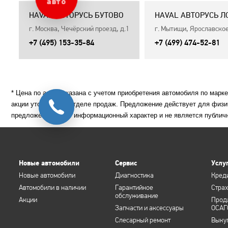
авто
HAVAL АВТОРУСЬ БУТОВО
HAVAL АВТОРУСЬ 
г. Москва, Чечёрский проезд, д.1
г. Мытищи, Ярославское 
+7 (495) 153-35-84
+7 (499) 474-52-81
* Цена по акции указана с учетом приобретения автомобиля по марк
акции уточняйте в отделе продаж. Предложение действует для физи
предложение носит информационный характер и не является публич
Новые автомобили
Сервис
Услу
Новые автомобили
Диагностика
Кред
Автомобили в наличии
Гарантийное
Стра
обслуживание
Акции
Прод
Запчасти и аксессуары
ОСАГ
Слесарный ремонт
Выку