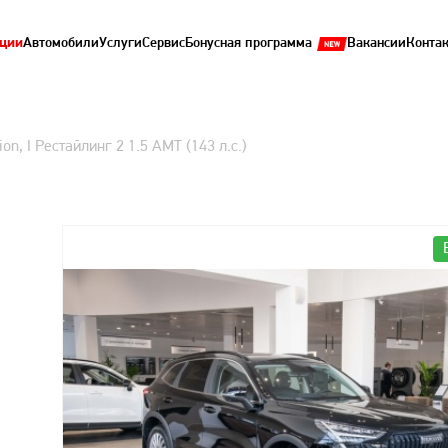
ции
Автомобили
Услуги
Сервис
Бонусная программа
Вакансии
Конта
ion, I Рестайлинг 2 1.5 AMT (143 л.с.)