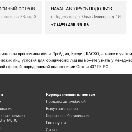
ЛОСИНЫЙ ОСТРОВ
HAVAL АВТОРУСЬ ПОДОЛЬСК
шоссе, вл. 2В, стр. 3
г. Подольск, пр-т Юных Ленинцев, д. 1И
+7 (499) 455-95-56
етинговым программам и/или: Трейд-ин, Кредит, КАСКО, а также с учето
ческих лиц, условия для юридических лиц вы можете узнать у менеджер
ной офертой, определяемой положениями Статьи 437 ГК РФ.
ги
Корпоративным клиентам
ит
Продажа автомобилей
хование
Выкуп автопарков
ление полисов
Сервисное обслуживание
О и КАСКО
Госзакупки
п
Лизинг