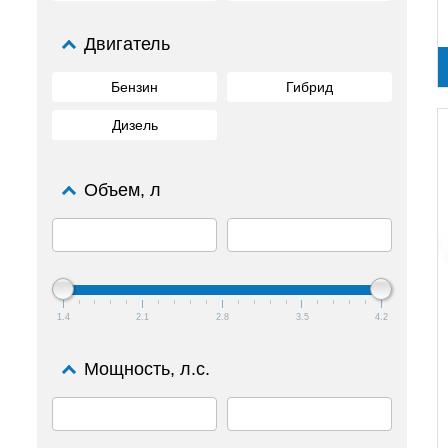
Двигатель
Бензин
Гибрид
Дизель
Объем, л
1.4
2.1
2.8
3.5
4.2
Мощность, л.с.