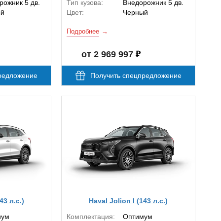
рожник 5 дв.
Тип кузова:
Внедорожник 5 дв.
ый
Цвет:
Черный
Подробнее
от 2 969 997
редложение
Получить спецпредложение
43 л.с.)
Haval Jolion I (143 л.с.)
иум
Комплектация:
Оптимум