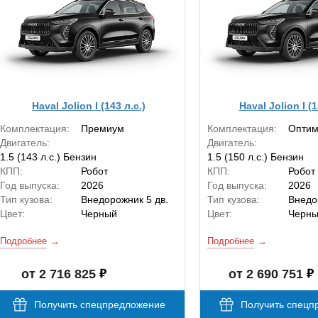
Haval Jolion I (143 л.с.)
Haval Jolion I (1
Комплектация:
Премиум
Комплектация:
Опти
Двигатель:
Двигатель:
1.5 (143 л.с.) Бензин
1.5 (150 л.с.) Бензин
КПП:
Робот
КПП:
Робот
Год выпуска:
2026
Год выпуска:
2026
Тип кузова:
Внедорожник 5 дв.
Тип кузова:
Внедо
Цвет:
Черный
Цвет:
Черн
Подробнее
Подробнее
от 2 716 825
от 2 690 751
Получить спецпредложение
Получить спецп