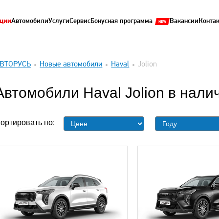
ции
Автомобили
Услуги
Сервис
Бонусная программа
Вакансии
Конта
ВТОРУСЬ
Новые автомобили
Haval
Jolion
Автомобили Haval Jolion в нали
ортировать по: