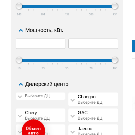
143
291
439
586
734
Мощность, кВт.
10
33
55
78
100
Дилерский центр
Выберите ДЦ
Changan
Выберите ДЦ
Chery
GAC
Выберите ДЦ
Выберите ДЦ
HAVAL
Jaecoo
Оценка
авто
Выберите ДЦ
Выберите ДЦ