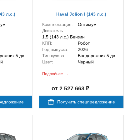
43 л.с.)
Haval Jolion I (143 л.с.)
мум
Комплектация:
Оптимум
Двигатель:
1.5 (143 л.с.) Бензин
КПП:
Робот
Год выпуска:
2026
рожник 5 дв.
Тип кузова:
Внедорожник 5 дв.
ый
Цвет:
Черный
Подробнее
от 2 527 663
редложение
Получить спецпредложение