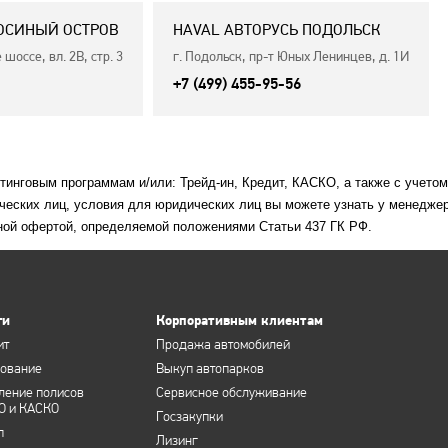
ЛОСИНЫЙ ОСТРОВ
HAVAL АВТОРУСЬ ПОДОЛЬСК
шоссе, вл. 2В, стр. 3
г. Подольск, пр-т Юных Ленинцев, д. 1И
+7 (499) 455-95-56
етинговым программам и/или: Трейд-ин, Кредит, КАСКО, а также с учето
ческих лиц, условия для юридических лиц вы можете узнать у менеджер
ной офертой, определяемой положениями Статьи 437 ГК РФ.
ги
Корпоративным клиентам
ит
Продажа автомобилей
хование
Выкуп автопарков
ление полисов
Сервисное обслуживание
О и КАСКО
Госзакупки
п
Лизинг