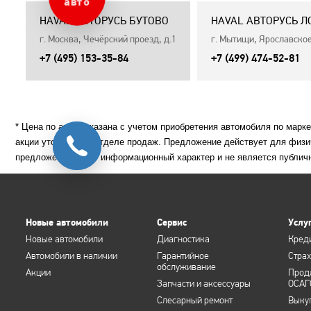
авто
HAVAL АВТОРУСЬ БУТОВО
HAVAL АВТОРУСЬ 
г. Москва, Чечёрский проезд, д.1
г. Мытищи, Ярославское 
+7 (495) 153-35-84
+7 (499) 474-52-81
* Цена по акции указана с учетом приобретения автомобиля по марк
акции уточняйте в отделе продаж. Предложение действует для физи
предложение носит информационный характер и не является публич
Новые автомобили
Сервис
Услу
Новые автомобили
Диагностика
Кред
Автомобили в наличии
Гарантийное
Стра
обслуживание
Акции
Прод
Запчасти и аксессуары
ОСАГ
Слесарный ремонт
Выку