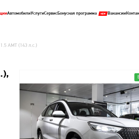
ции
Автомобили
Услуги
Сервис
Бонусная программа
Вакансии
Конта
 1.5 AMT (143 л.с.)
.),