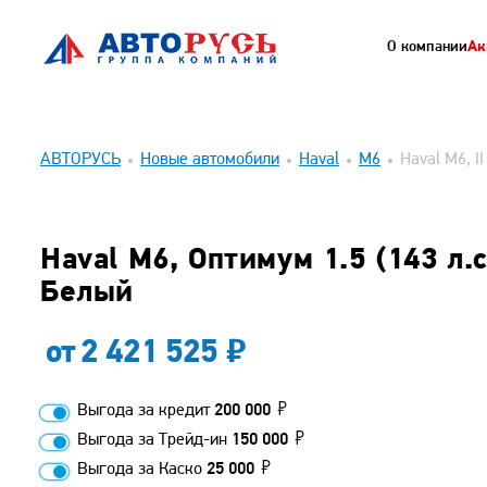
О компании
Ак
АВТОРУСЬ
Новые автомобили
Haval
M6
Haval M6, II
Haval M6, Оптимум 1.5 (143 л.с
Белый
от
2 421 525
Выгода за кредит
200 000
Выгода за Трейд-ин
150 000
Выгода за Каско
25 000