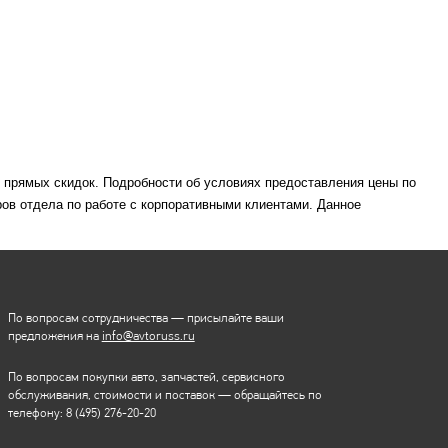
м прямых скидок. Подробности об условиях предоставления цены по
ов отдела по работе с корпоративными клиентами. Данное
По вопросам сотрудничества — присылайте ваши
предложения на
info@avtoruss.ru
По вопросам покупки авто, запчастей, сервисного
обслуживания, стоимости и поставок — обращайтесь по
телефону:
8 (495) 276-20-20