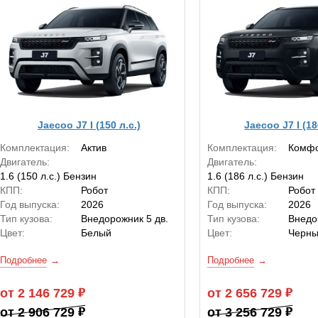
Jaecoo J7 I (150 л.с.)
Jaecoo J7 I (18
Комплектация:
Актив
Комплектация:
Комф
Двигатель:
Двигатель:
1.6 (150 л.с.) Бензин
1.6 (186 л.с.) Бензин
КПП:
Робот
КПП:
Робот
Год выпуска:
2026
Год выпуска:
2026
Тип кузова:
Внедорожник 5 дв.
Тип кузова:
Внедо
Цвет:
Белый
Цвет:
Черн
Подробнее
Подробнее
от 2 146 729
от 2 656 729
от 2 906 729
от 3 256 729