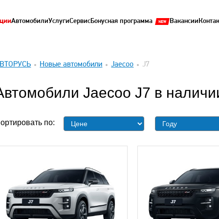
ции
Автомобили
Услуги
Сервис
Бонусная программа
Вакансии
Конта
ВТОРУСЬ
Новые автомобили
Jaecoo
J7
Автомобили Jaecoo J7 в наличи
ортировать по: