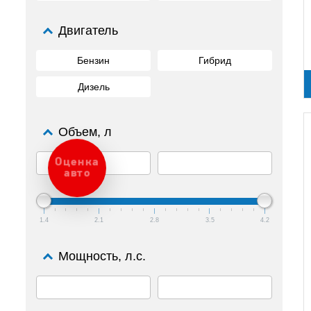
Двигатель
Бензин
Гибрид
Дизель
Объем, л
Оценка
авто
1.4
2.1
2.8
3.5
4.2
Мощность, л.с.