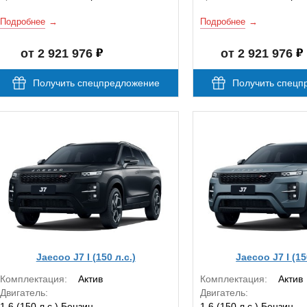
Подробнее
Подробнее
от 2 921 976
от 2 921 976
Получить спецпредложение
Получить спецп
Jaecoo J7 I (150 л.с.)
Jaecoo J7 I (15
Комплектация:
Актив
Комплектация:
Актив
Двигатель:
Двигатель:
1.6 (150 л.с.) Бензин
1.6 (150 л.с.) Бензин