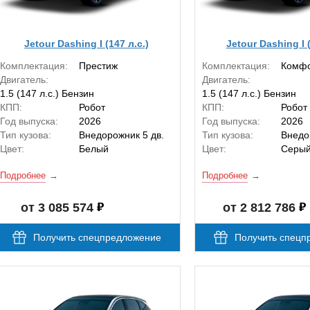
Jetour Dashing I (147 л.с.)
Jetour Dashing I (
Комплектация:
Престиж
Комплектация:
Комф
Двигатель:
Двигатель:
1.5 (147 л.с.) Бензин
1.5 (147 л.с.) Бензин
КПП:
Робот
КПП:
Робот
Год выпуска:
2026
Год выпуска:
2026
Тип кузова:
Внедорожник 5 дв.
Тип кузова:
Внедо
Цвет:
Белый
Цвет:
Серы
Подробнее
Подробнее
от 3 085 574
от 2 812 786
Получить спецпредложение
Получить спецп