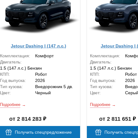
Jetour Dashing I (147 л.с.)
Jetour Dashing I (
Комплектация:
Комфорт
Комплектация:
Комф
Двигатель:
Двигатель:
1.5 (147 л.с.) Бензин
1.5 (147 л.с.) Бензин
КПП:
Робот
КПП:
Робот
Год выпуска:
2026
Год выпуска:
2026
Тип кузова:
Внедорожник 5 дв.
Тип кузова:
Внедо
Цвет:
Черный
Цвет:
Серы
Подробнее
Подробнее
от 2 814 283
от 2 811 651
Получить спецпредложение
Получить спецп