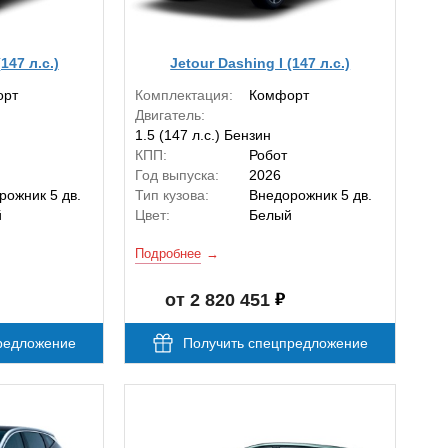
147 л.с.)
Jetour Dashing I (147 л.с.)
орт
Комплектация:
Комфорт
Двигатель:
1.5 (147 л.с.) Бензин
КПП:
Робот
Год выпуска:
2026
рожник 5 дв.
Тип кузова:
Внедорожник 5 дв.
й
Цвет:
Белый
Подробнее
от 2 820 451
редложение
Получить спецпредложение