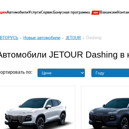
ции
Автомобили
Услуги
Сервис
Бонусная программа
Вакансии
Конта
ВТОРУСЬ
Новые автомобили
JETOUR
Dashing
Автомобили JETOUR Dashing в 
ортировать по: