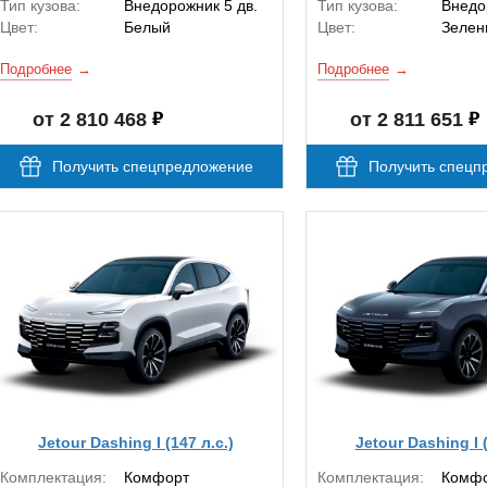
Тип кузова:
Внедорожник 5 дв.
Тип кузова:
Внедо
Цвет:
Белый
Цвет:
Зелен
Подробнее
Подробнее
от 2 810 468
от 2 811 651
Получить спецпредложение
Получить спецп
Jetour Dashing I (147 л.с.)
Jetour Dashing I (
Комплектация:
Комфорт
Комплектация:
Комф