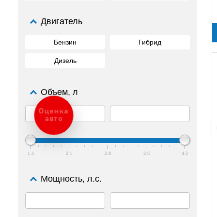
Двигатель
Бензин
Гибрид
Дизель
Объем, л
Оценка
авто
1.4
2.1
2.8
3.5
4.2
Мощность, л.с.