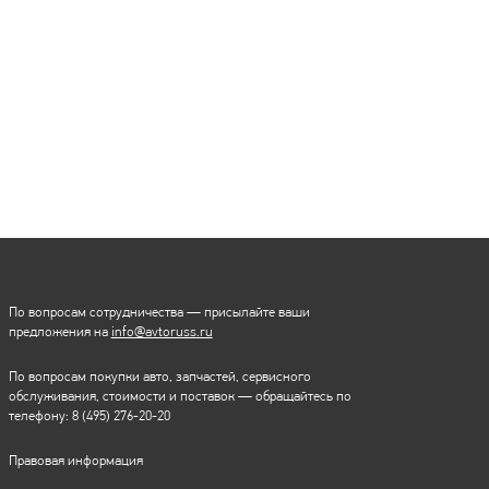
По вопросам сотрудничества — присылайте ваши
предложения на
info@avtoruss.ru
По вопросам покупки авто, запчастей, сервисного
обслуживания, стоимости и поставок — обращайтесь по
телефону:
8 (495) 276-20-20
Правовая информация