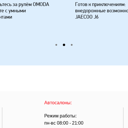
ьтесь за рулём OMODA
Готов к приключениям:
те с умными
внедорожные возможн
нтами
JAECOO J6
Автосалоны:
Режим работы:
пн-вс 08:00 - 21:00