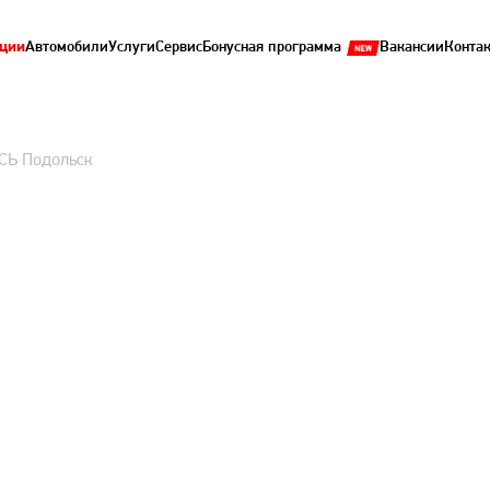
ции
Автомобили
Услуги
Сервис
Бонусная программа
Вакансии
Конта
СЬ Подольск