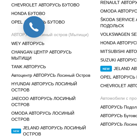
RENAULT АВТОР
CHEVROLET АВТОРУСЬ БУТОВО
OMODA АВТОРУС
HONDA БУТОВО
ŠKODA SERVICE
OPEL АВТОРУСЬ БУТОВО
ПОДОЛЬСК
VOLKSWAGEN SE
АВТОРУСЬ Лосиный остров (Мытищи)
HONDA АВТОРУС
WEY АВТОРУСЬ
MITSUBISHI АВТ
CHANGAN ЦЕНТР АВТОРУСЬ
МЫТИЩИ
SUZUKI АВТОРУ
TANK АВТОРУСЬ
JELAND А
Автоцентр АВТОРУСЬ Лосиный Остров
OPEL АВТОРУСЬ
HYUNDAI АВТОРУСЬ ЛОСИНЫЙ
CHEVROLET АВТ
ОСТРОВ
Автомобили с пр
JAECOO АВТОРУСЬ ЛОСИНЫЙ
ОСТРОВ
АВТОРУСЬ Подол
OMODA АВТОРУСЬ ЛОСИНЫЙ
АВТОРУСЬ Бутов
ОСТРОВ
АВТОРУСЬ Лосин
JELAND АВТОРУСЬ ЛОСИНЫЙ
ОСТРОВ