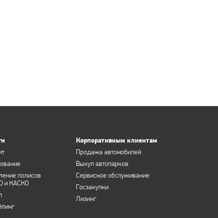
ги
Корпоративным клиентам
ит
Продажа автомобилей
хование
Выкуп автопарков
ление полисов
Сервисное обслуживание
О и КАСКО
Госзакупки
п
Лизинг
йлинг