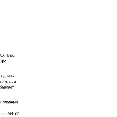
90Х Плюс
тыре
.
ет длины в
 л. с., и
обавляет
й, плавный
м
ожно АИ-92.