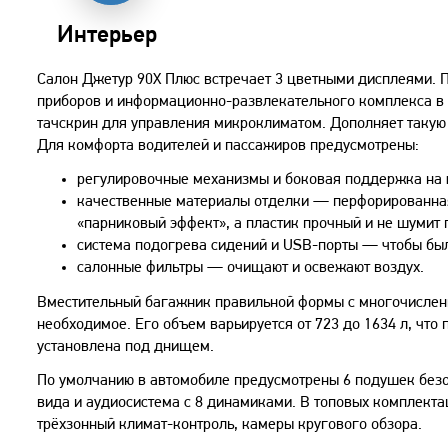
Интерьер
Салон Джетур 90Х Плюс встречает 3 цветными дисплеями. 
приборов и информационно-развлекательного комплекса в 
тачскрин для управления микроклиматом. Дополняет такую 
Для комфорта водителей и пассажиров предусмотрены:
регулировочные механизмы и боковая поддержка на к
качественные материалы отделки — перфорированная 
«парниковый эффект», а пластик прочный и не шумит 
система подогрева сидений и USB-порты — чтобы бы
салонные фильтры — очищают и освежают воздух.
Вместительный багажник правильной формы с многочисленн
необходимое. Его объем варьируется от 723 до 1634 л, что
установлена под днищем.
По умолчанию в автомобиле предусмотрены 6 подушек безо
вида и аудиосистема с 8 динамиками. В топовых комплекта
трёхзонный климат-контроль, камеры кругового обзора.