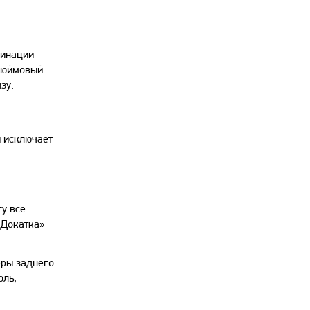
бинации
-дюймовый
зу.
и исключает
у все
«Докатка»
еры заднего
оль,