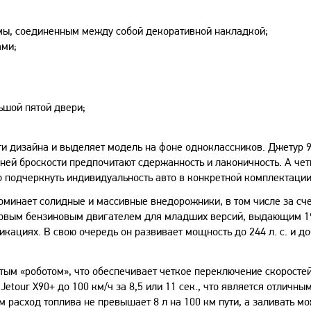
ы, соединенным между собой декоративной накладкой;
ами;
ьшой пятой двери;
и дизайна и выделяет модель на фоне одноклассников. Джетур 
ней броскости предпочитают сдержанность и лаконичность. А че
о подчеркнуть индивидуальность авто в конкретной комплектации
поминает солидные и массивные внедорожники, в том числе за сч
ровым бензиновым двигателем для младших версий, выдающим 190
кациях. В свою очередь он развивает мощность до 244 л. с. и д
тым «роботом», что обеспечивает четкое переключение скоросте
etour X90+ до 100 км/ч за 8,5 или 11 сек., что является отличны
м расход топлива не превышает 8 л на 100 км пути, а заливать м