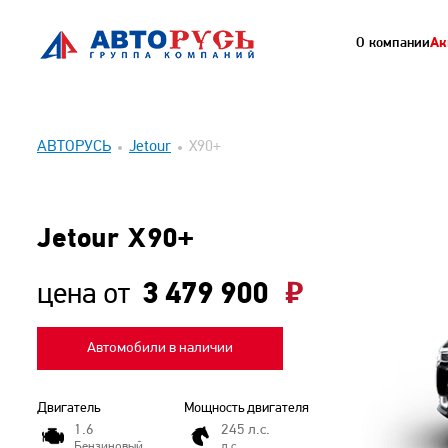
О компании
Ак
АВТОРУСЬ
Jetour
X90+
Jetour X90+
цена от
3 479 900
Автомобили в наличии
Двигатель
Мощность двигателя
1.6
245 л.с.
Бензиновый
л.с.