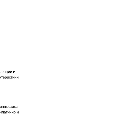
 опций и
ктеристики
оминающихся
мпатично и