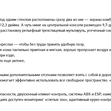
Под одним стеклом расположены сразу два из них — экраны ком
12,3 дюйма. А чуть ниже на центральной консоли размещен 9,7
расстановку рельефный трехспицевый мультируль, усеченный сни
реслах — чтобы без труда принять удобную позу;
кожа тактильно приятная и мягкая, хорошо пропускает воздух 
при езде;
ло еще уютнее;
ыми дополнительными отсеками позволяет взять с собой в дорог
 помогает эффективно использовать все свободное пространство. 
пасности, двухзонный климат-контроль, системы ABS и ESP, кам
циях доступен мониторинг «слепых зон», адаптивный круиз-контр