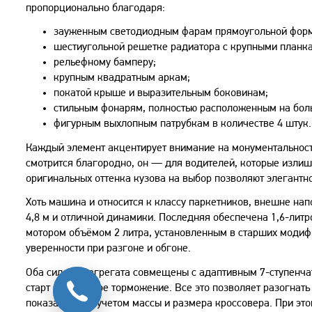
пропорционально благодаря:
зауженным светодиодным фарам прямоугольной форм
шестиугольной решетке радиатора с крупными планк
рельефному бамперу;
крупным квадратным аркам;
покатой крыше и выразительным боковинам;
стильным фонарям, полностью расположенным на бол
фигурным выхлопным патрубкам в количестве 4 штук.
Каждый элемент акцентирует внимание на монументальност
смотрится благородно, он — для водителей, которые излиш
оригинальных оттенка кузова на выбор позволяют элегантн
Хоть машина и относится к классу паркетников, внешне на
4,8 м и отличной динамики. Последняя обеспечена 1,6-лит
мотором объёмом 2 литра, установленным в старших модифи
уверенности при разгоне и обгоне.
Оба силовых агрегата совмещены с адаптивным 7-ступенча
старт и надежное торможение. Все это позволяет разогнать J
показателем с учетом массы и размера кроссовера. При это