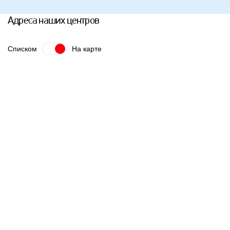
Адреса наших центров
Списком
На карте