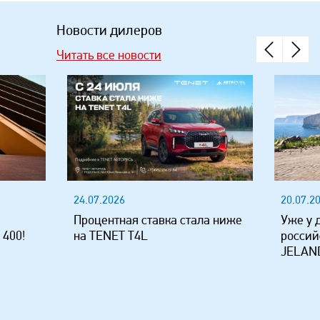
Новости дилеров
Читать все новости
24.07.2026
20.07.2
Процентная ставка стала ниже
Уже у 
 400!
на TENET T4L
россий
JELAND