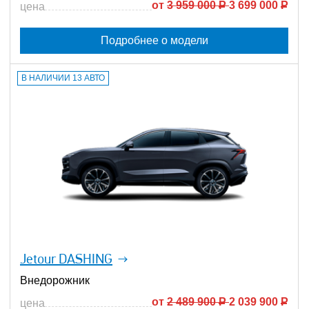
от
3 959 000
Р
3 699 000
Р
цена
Подробнее о модели
В НАЛИЧИИ 13 АВТО
Jetour DASHING
Внедорожник
от
2 489 900
Р
2 039 900
Р
цена