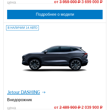
от
3 959 000
Р
3 699 000
Р
цена
Подробнее о модели
В НАЛИЧИИ 14 АВТО
Jetour DASHING
Внедорожник
от
2 489 900
Р
2 039 900
Р
цена