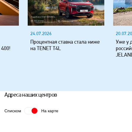
24.07.2026
20.07.2
Процентная ставка стала ниже
Уже у 
 400!
на TENET T4L
россий
JELAND
Адреса наших центров
Списком
На карте