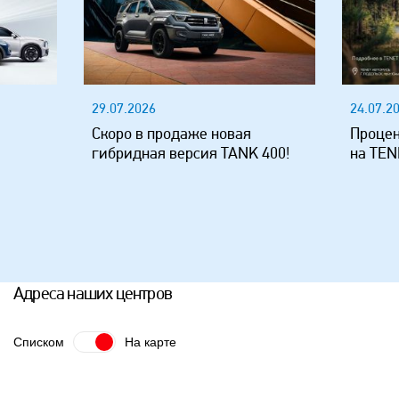
24.07.2026
20.07.2
Процентная ставка стала ниже
Уже у 
 400!
на TENET T4L
россий
JELAND
Адреса наших центров
Списком
На карте