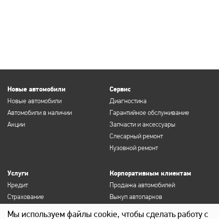
Новые автомобили
Сервис
Новые автомобили
Диагностика
Автомобили в наличии
Гарантийное обслуживание
Акции
Запчасти и аксессуары
Слесарный ремонт
Кузовной ремонт
Услуги
Корпоративным клиентам
Кредит
Продажа автомобилей
Страхование
Выкуп автопарков
Продление полисов ОСАГО и
Сервисное обслуживание
Мы используем файлы cookie, чтобы сделать работу с
КАСКО