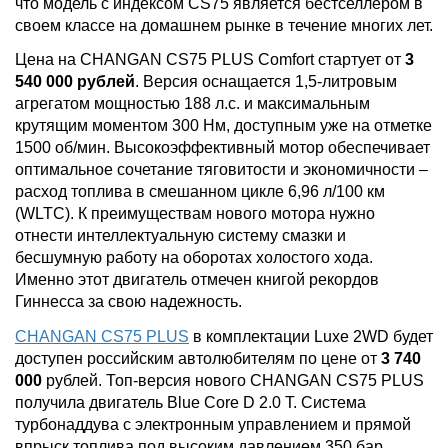
что модель с индексом CS75 является бестселлером в
своем классе на домашнем рынке в течение многих лет.
Цена на CHANGAN CS75 PLUS Comfort стартует от
3
540 000 рублей
. Версия оснащается 1,5-литровым
агрегатом мощностью 188 л.с. и максимальным
крутящим моментом 300 Нм, доступным уже на отметке
1500 об/мин. Высокоэффективный мотор обеспечивает
оптимальное сочетание тяговитости и экономичности –
расход топлива в смешанном цикле 6,96 л/100 км
(WLTC). К преимуществам нового мотора нужно
отнести интеллектуальную систему смазки и
бесшумную работу на оборотах холостого хода.
Именно этот двигатель отмечен книгой рекордов
Гиннесса за свою надежность.
CHANGAN CS75 PLUS
в комплектации Luxe 2WD будет
доступен российским автолюбителям по цене от
3 740
000
рублей. Топ-версия нового CHANGAN CS75 PLUS
получила двигатель Blue Core D 2.0 T. Система
турбонаддува с электронным управлением и прямой
впрыск топлива под высоким давлением 350 бар