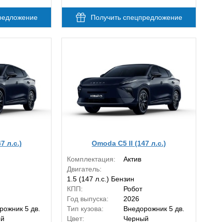
редложение
Получить спецпредложение
7 л.с.)
Omoda C5 II (147 л.с.)
Комплектация:
Актив
Двигатель:
1.5 (147 л.с.) Бензин
КПП:
Робот
Год выпуска:
2026
рожник 5 дв.
Тип кузова:
Внедорожник 5 дв.
ый
Цвет:
Черный