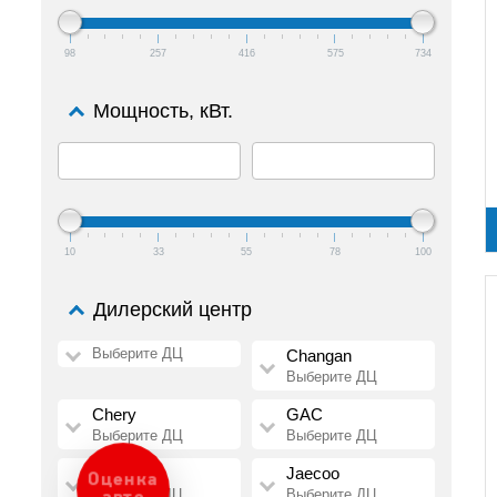
98
257
416
575
734
Мощность, кВт.
10
33
55
78
100
Дилерский центр
Выберите ДЦ
Changan
Выберите ДЦ
Chery
GAC
Выберите ДЦ
Выберите ДЦ
HAVAL
Jaecoo
Оценка
Выберите ДЦ
Выберите ДЦ
авто