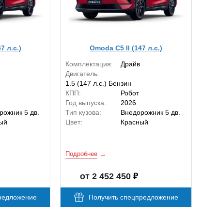
7 л.с.)
Omoda C5 II (147 л.с.)
Комплектация:
Драйв
Двигатель:
1.5 (147 л.с.) Бензин
КПП:
Робот
Год выпуска:
2026
рожник 5 дв.
Тип кузова:
Внедорожник 5 дв.
ый
Цвет:
Красный
Подробнее
от 2 452 450
редложение
Получить спецпредложение