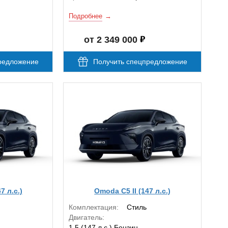
Подробнее
от 2 349 000
редложение
Получить спецпредложение
7 л.с.)
Omoda C5 II (147 л.с.)
Комплектация:
Стиль
Двигатель:
1.5 (147 л.с.) Бензин