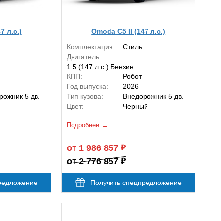
7 л.с.)
Omoda C5 II (147 л.с.)
Комплектация:
Стиль
Двигатель:
1.5 (147 л.с.) Бензин
КПП:
Робот
Год выпуска:
2026
рожник 5 дв.
Тип кузова:
Внедорожник 5 дв.
й
Цвет:
Черный
Подробнее
от 1 986 857
от 2 776 857
редложение
Получить спецпредложение