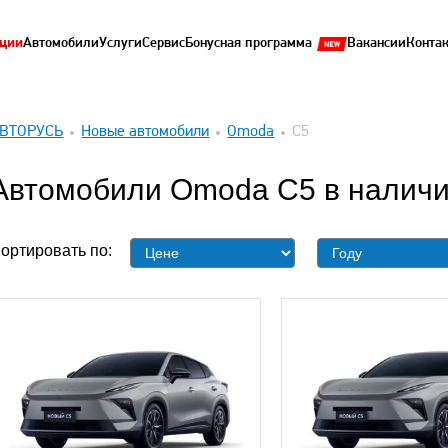
ции
Автомобили
Услуги
Сервис
Бонусная программа
Вакансии
Конта
ВТОРУСЬ
Новые автомобили
Omoda
C5
Автомобили Omoda C5 в налич
ортировать по: