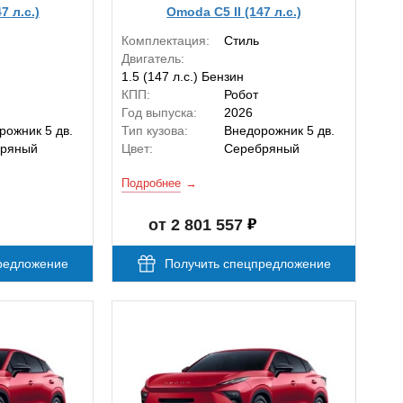
7 л.с.)
Omoda C5 II (147 л.с.)
Комплектация:
Стиль
Двигатель:
1.5 (147 л.с.) Бензин
КПП:
Робот
Год выпуска:
2026
рожник 5 дв.
Тип кузова:
Внедорожник 5 дв.
ряный
Цвет:
Серебряный
Подробнее
от 2 801 557
редложение
Получить спецпредложение