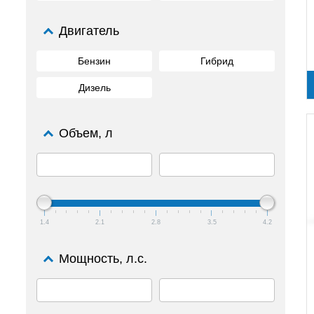
Двигатель
Бензин
Гибрид
Дизель
Объем, л
1.4
2.1
2.8
3.5
4.2
Мощность, л.с.