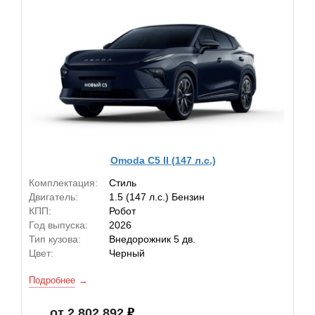
Omoda C5 II (147 л.с.)
Комплектация:
Стиль
Двигатель:
1.5 (147 л.с.) Бензин
КПП:
Робот
Год выпуска:
2026
Тип кузова:
Внедорожник 5 дв.
Цвет:
Черный
Подробнее
от 2 802 892