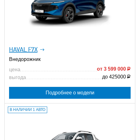
HAVAL F7X
Внедорожник
от
3 599 000
Р
цена
до 425000
Р
выгода
Подробнее о модели
В НАЛИЧИИ 1 АВТО