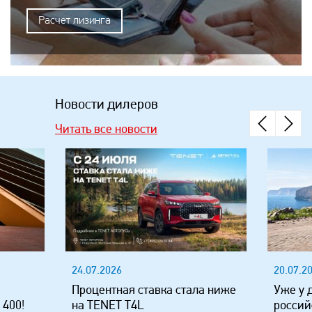
Расчет лизинга
Новости дилеров
Читать все новости
24.07.2026
20.07.2
Процентная ставка стала ниже
Уже у 
 400!
на TENET T4L
россий