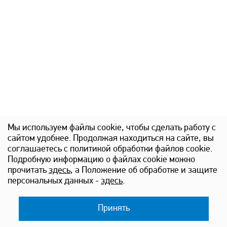
Мы используем файлы cookie, чтобы сделать работу с
сайтом удобнее. Продолжая находиться на сайте, вы
соглашаетесь с политикой обработки файлов cookie.
Подробную информацию о файлах cookie можно
прочитать
здесь
, а Положение об обработке и защите
Новые автомобили
Сервис
персональных данных -
здесь
.
Новые автомобили
Диагностика
Автомобили в наличии
Гарантийное обслуживание
Принять
Акции
Запчасти и аксессуары