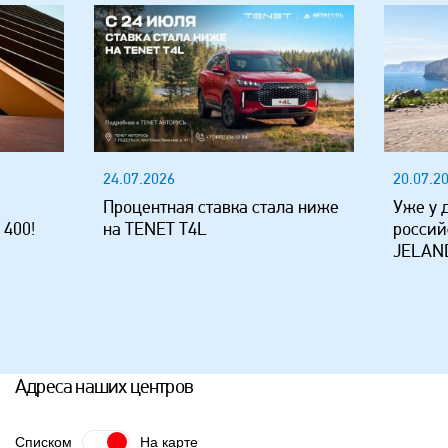
24.07.2026
20.07.2
Процентная ставка стала ниже
Уже у 
 400!
на TENET T4L
россий
JELAND
Адреса наших центров
Списком
На карте