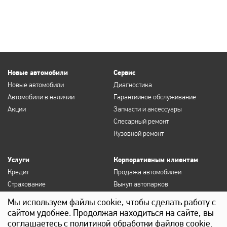
Новые автомобили
Сервис
Новые автомобили
Диагностика
Автомобили в наличии
Гарантийное обслуживание
Акции
Запчасти и аксессуары
Слесарный ремонт
Кузовной ремонт
Услуги
Корпоративным клиентам
Кредит
Продажа автомобилей
Страхование
Выкуп автопарков
Продление полисов ОСАГО и
Сервисное обслуживание
Мы используем файлы cookie, чтобы сделать работу с
КАСКО
Госзакупки
сайтом удобнее. Продолжая находиться на сайте, вы
Выкуп
Лизинг
соглашаетесь с политикой обработки файлов cookie.