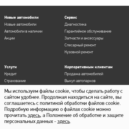
Новые автомобили
Сервис
Новые автомобили
Диагностика
Автомобили в наличии
Гарантийное обслуживание
Акции
Запчасти и аксессуары
Слесарный ремонт
Кузовной ремонт
Услуги
Корпоративным клиентам
Кредит
Продажа автомобилей
Страхование
Выкуп автопарков
Продление полисов ОСАГО и
Сервисное обслуживание
Мы используем файлы cookie, чтобы сделать работу с
КАСКО
Госзакупки
сайтом удобнее. Продолжая находиться на сайте, вы
Выкуп
Лизинг
соглашаетесь с политикой обработки файлов cookie.
Детейлинг
Подробную информацию о файлах cookie можно
прочитать
здесь
, а Положение об обработке и защите
персональных данных -
здесь
.