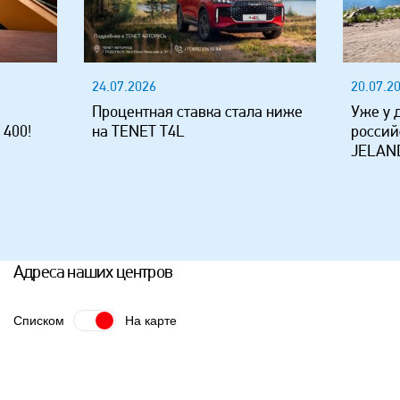
24.07.2026
20.07.2
Процентная ставка стала ниже
Уже у 
 400!
на TENET T4L
россий
JELAND
Адреса наших центров
Списком
На карте